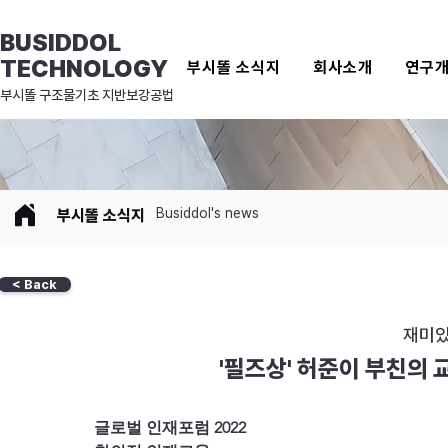
BUSIDDOL
TECHNOLOGY
부시똘 소식지
회사소개
연구
​부시똘 구조물기초 지반보강공법
Busiddol's news
​부시똘 소식지
< Back
재미있
'필즈상' 허준이 부친의 
글로벌 인재포럼 2022