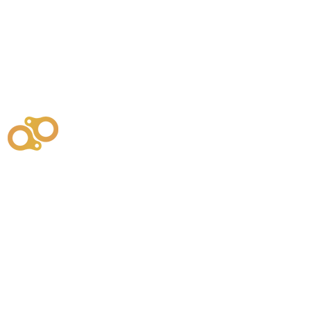
주식회사
부시똘
원천기술개발자 및 특허권자 / 기술법인
사업
주식회사
사이똘
사업
원천기술개발자 및 특허권자 / 공법 시공법인
550
본사
" 유사품에 주의하세요. "