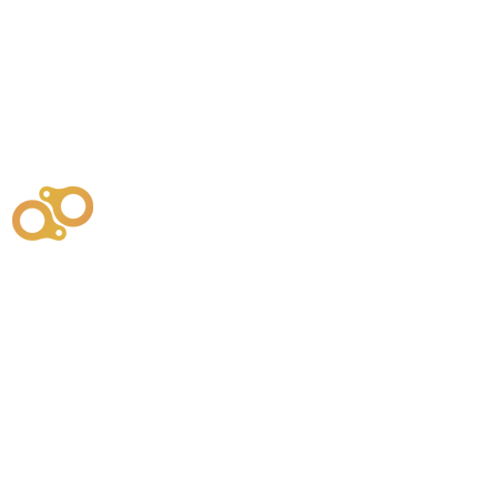
주식회사
부시똘
원천기술개발자 및 특허권자 / 기술법인
사업
주식회사
사이똘
사업
원천기술개발자 및 특허권자 / 공법 시공법인
550
본사
" 유사품에 주의하세요. "