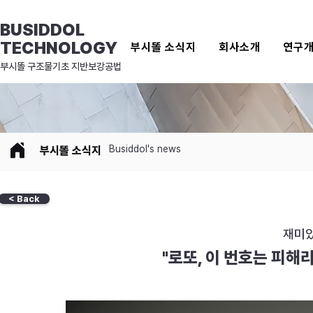
BUSIDDOL
TECHNOLOGY
부시똘 소식지
회사소개
연구
​부시똘 구조물기초 지반보강공법
Busiddol's news
​부시똘 소식지
< Back
재미있
"로또, 이 번호는 피해