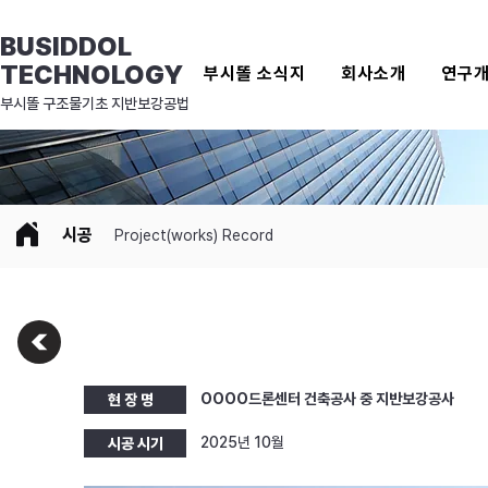
BUSIDDOL
TECHNOLOGY
부시똘 소식지
회사소개
연구
​부시똘 구조물기초 지반보강공법
시공
Project(works) Record
OOOO드론센터 건축공사 중 지반보강공사
현 장 명
2025년 10월
시공 시기