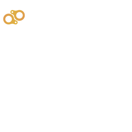
주식회사
부시똘
원천기술개발자 및 특허권자 / 기술법인
사업
주식회사
사이똘
사업
원천기술개발자 및 특허권자 / 공법 시공법인
550
본사
" 유사품에 주의하세요. "