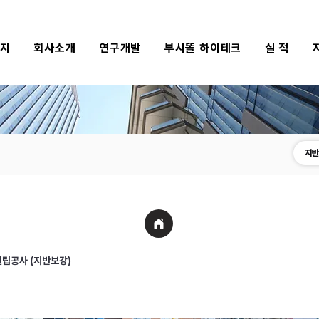
식지
회사소개
연구개발
부시똘 하이테크
실 적
지반
립공사 (지반보강)