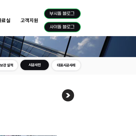
부시똘 블로그
자료실
고객지원
사이똘 블로그
시공사진
보강 실적
대표시공사례