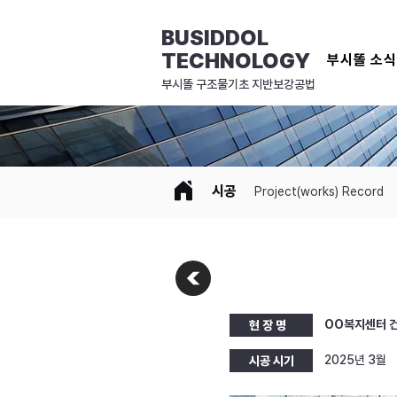
BUSIDDOL
TECHNOLOGY
부시똘 소
​부시똘 구조물기초 지반보강공법
시공
Project(works) Record
OO복지센터 건
현 장 명
2025년 3월
시공 시기