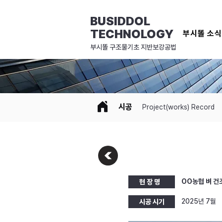
BUSIDDOL
TECHNOLOGY
부시똘 소
​부시똘 구조물기초 지반보강공법
시공
Project(works) Record
OO농협 벼 건
현 장 명
2025년 7월
시공 시기