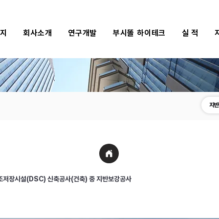
식지
회사소개
연구개발
부시똘 하이테크
실 적
지반
조저장시설(DSC) 신축공사(건축) 중 지반보강공사