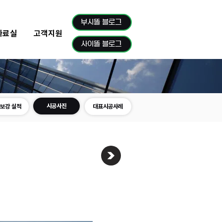
부시똘 블로그
자료실
고객지원
사이똘 블로그
시공사진
보강 실적
대표시공사례