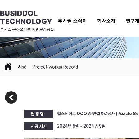
BUSIDDOL
TECHNOLOGY
부시똘 소식지
회사소개
연구
​부시똘 구조물기초 지반보강공법
시공
Project(works) Record
힐스테이트 OOO 중 연결통로공사 (Puzzle So
현 장 명
2024년 8월 ~ 2024년 9월
시공 시기