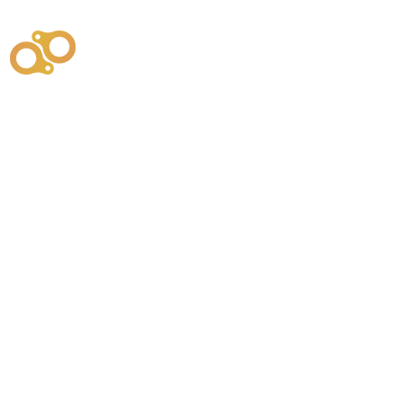
주식회사
부시똘
원천기술개발자 및 특허권자 / 기술법인
사업
주식회사
사이똘
사업
원천기술개발자 및 특허권자 / 공법 시공법인
550
본사
" 유사품에 주의하세요. "