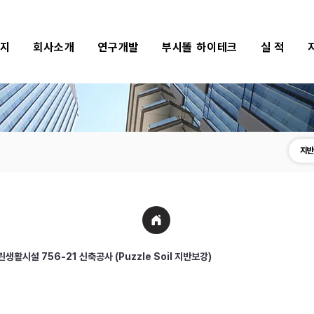
식지
회사소개
연구개발
부시똘 하이테크
실 적
지반
생활시설 756-21 신축공사 (Puzzle Soil 지반보강)