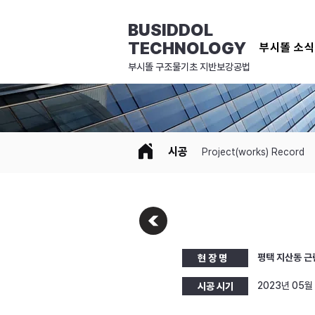
BUSIDDOL
TECHNOLOGY
부시똘 소
​부시똘 구조물기초 지반보강공법
시공
Project(works) Record
평택 지산동 근린
현 장 명
2023년 05월
시공 시기