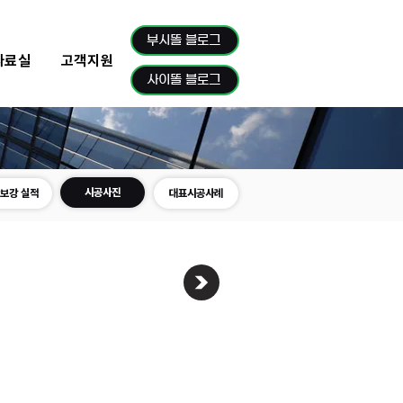
부시똘 블로그
자료실
고객지원
사이똘 블로그
시공사진
보강 실적
대표시공사례