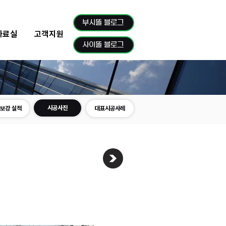
부시똘 블로그
자료실
고객지원
사이똘 블로그
시공사진
보강 실적
대표시공사례