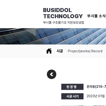
BUSIDDOL
TECHNOLOGY
부시똘 소
​부시똘 구조물기초 지반보강공법
시공
Project(works) Record
춘의동(216-
현 장 명
2023년 01월
시공 시기