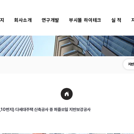
식지
회사소개
연구개발
부시똘 하이테크
실 적
지반
7,10번지) 다세대주택 신축공사 중 퍼즐쏘일 지반보강공사