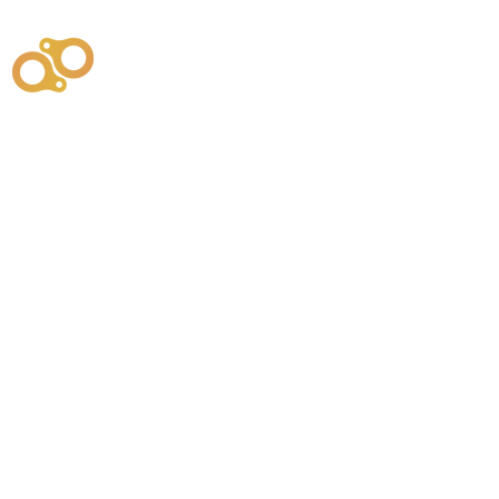
주식회사
부시똘
원천기술개발자 및 특허권자 / 기술법인
사업
주식회사
사이똘
사업
원천기술개발자 및 특허권자 / 공법 시공법인
550
본사
" 유사품에 주의하세요. "