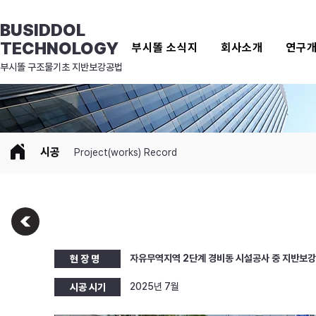
BUSIDDOL
TECHNOLOGY
부시똘 소식지
회사소개
연구
​부시똘 구조물기초 지반보강공법
시공
Project(works) Record
자유무역지역 2단계 경비동 시설공사 중 지반보강
현 장 명
2025년 7월
시공 시기