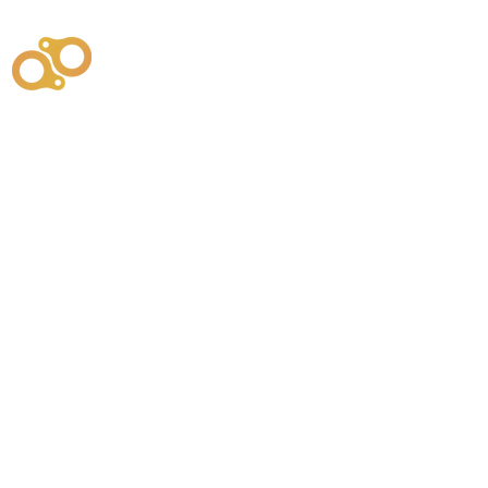
주식회사
부시똘
원천기술개발자 및 특허권자 / 기술법인
사업
주식회사
사이똘
사업
원천기술개발자 및 특허권자 / 공법 시공법인
550
본사
" 유사품에 주의하세요. "