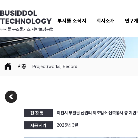
BUSIDDOL
TECHNOLOGY
부시똘 소식지
회사소개
연구
​부시똘 구조물기초 지반보강공법
시공
Project(works) Record
이천시 부발읍 신원리 제조업소 신축공사 중 지
현 장 명
2025년 3월
시공 시기