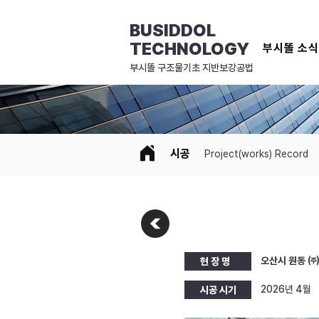
BUSIDDOL
TECHNOLOGY
부시똘 소
​부시똘 구조물기초 지반보강공법
시공
Project(works) Record
오산시 원동 
현 장 명
2026년 4월
시공 시기