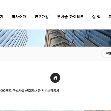
식지
회사소개
연구개발
부시똘 하이테크
실 적
지반
㈜OO푸드 근생시설 신축공사 중 지반보강공사