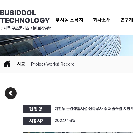
BUSIDDOL
TECHNOLOGY
부시똘 소식지
회사소개
연구
​부시똘 구조물기초 지반보강공법
시공
Project(works) Record
예천동 근린생활시설 신축공사 중 퍼즐쏘일 지반
현 장 명
2024년 6월
시공 시기