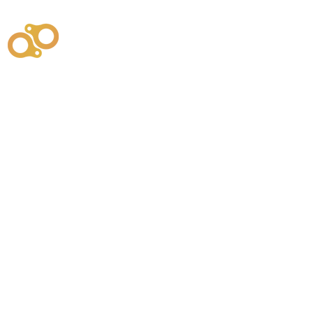
주식회사
부시똘
원천기술개발자 및 특허권자 / 기술법인
사업
주식회사
사이똘
사업
원천기술개발자 및 특허권자 / 공법 시공법인
550
본사
" 유사품에 주의하세요. "