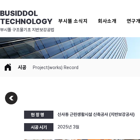
BUSIDDOL
TECHNOLOGY
부시똘 소식지
회사소개
연구
​부시똘 구조물기초 지반보강공법
시공
Project(works) Record
신사동 근린생활시설 신축공사 (지반보강공사)
현 장 명
2025년 3월
시공 시기