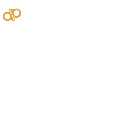
주식회사
부시똘
원천기술개발자 및 특허권자 / 기술법인
사업
주식회사
사이똘
사업
원천기술개발자 및 특허권자 / 공법 시공법인
550
본사
" 유사품에 주의하세요. "