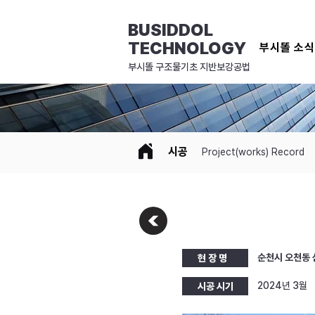
BUSIDDOL
TECHNOLOGY
부시똘 소
​부시똘 구조물기초 지반보강공법
시공
Project(works) Record
순천시 오천동 신
현 장 명
2024년 3월
시공 시기