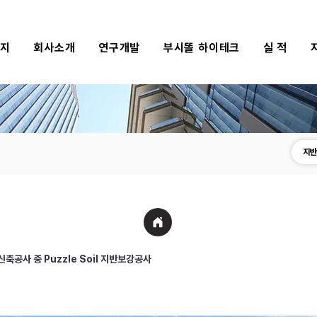
식지
회사소개
연구개발
부시똘 하이테크
실 적
지반
축공사 중 Puzzle Soil 지반보강공사