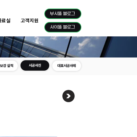
부시똘 블로그
자료실
고객지원
사이똘 블로그
시공사진
보강 실적
대표시공사례