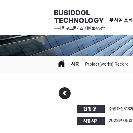
BUSIDDOL
TECHNOLOGY
부시똘 소
​부시똘 구조물기초 지반보강공법
시공
Project(works) Record
수원 매산로3가
현 장 명
2023년 05월
시공 시기