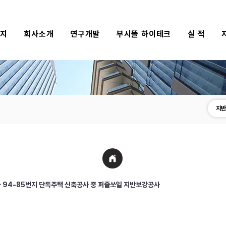
식지
회사소개
연구개발
부시똘 하이테크
실 적
지반
 94-85번지 단독주택 신축공사 중 퍼즐쏘일 지반보강공사