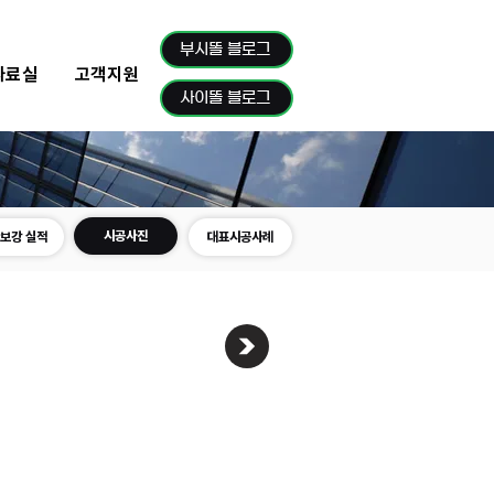
부시똘 블로그
자료실
고객지원
사이똘 블로그
시공사진
보강 실적
대표시공사례