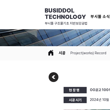
BUSIDDOL
TECHNOLOGY
부시똘 소
​부시똘 구조물기초 지반보강공법
시공
Project(works) Record
OO공고 100
현 장 명
2024년 10월
시공 시기