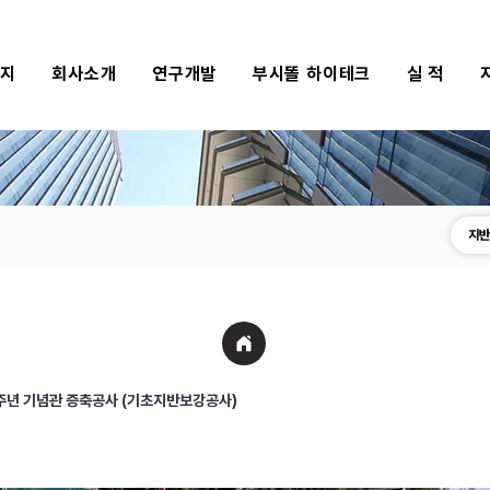
식지
회사소개
연구개발
부시똘 하이테크
실 적
지반
주년 기념관 증축공사 (기초지반보강공사)