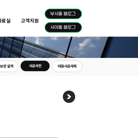
부시똘 블로그
자료실
고객지원
사이똘 블로그
시공사진
보강 실적
대표시공사례