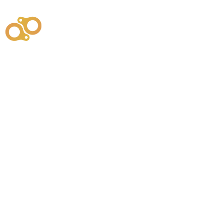
주식회사
부시똘
원천기술개발자 및 특허권자 / 기술법인
사업
주식회사
사이똘
사업
원천기술개발자 및 특허권자 / 공법 시공법인
550
본사
" 유사품에 주의하세요. "