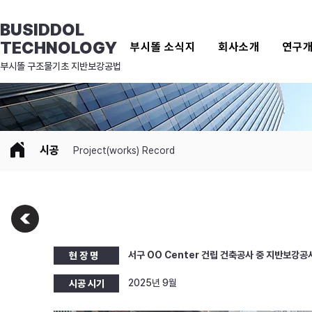
BUSIDDOL
TECHNOLOGY
부시똘 소식지
회사소개
연구
​부시똘 구조물기초 지반보강공법
시공
Project(works) Record
서구 OO Center 건립 건축공사 중 지반보강공
현 장 명
2025년 9월
시공 시기