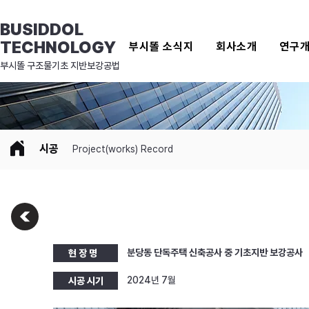
BUSIDDOL
TECHNOLOGY
부시똘 소식지
회사소개
연구
​부시똘 구조물기초 지반보강공법
시공
Project(works) Record
분당동 단독주택 신축공사 중 기초지반 보강공사
현 장 명
2024년 7월
시공 시기