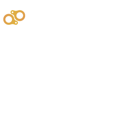
주식회사
부시똘
원천기술개발자 및 특허권자 / 기술법인
사업
주식회사
사이똘
사업
원천기술개발자 및 특허권자 / 공법 시공법인
550
본사
" 유사품에 주의하세요. "