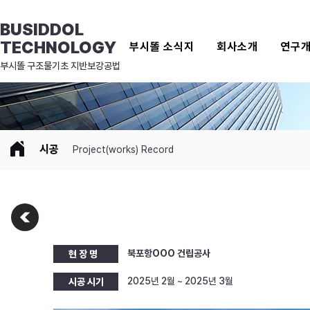
BUSIDDOL
TECHNOLOGY
부시똘 소식지
회사소개
연구
​부시똘 구조물기초 지반보강공법
시공
Project(works) Record
북포항OOO 건립공사
현 장 명
2025년 2월 ~ 2025년 3월
시공 시기