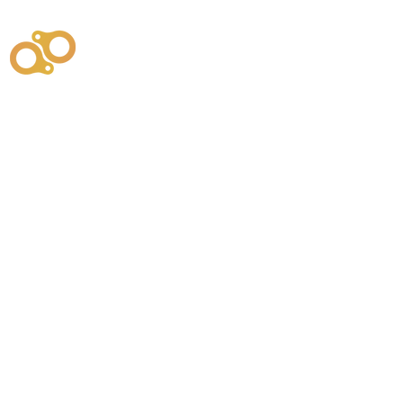
주식회사
부시똘
원천기술개발자 및 특허권자 / 기술법인
사업
주식회사
사이똘
사업
원천기술개발자 및 특허권자 / 공법 시공법인
550
본사
" 유사품에 주의하세요. "