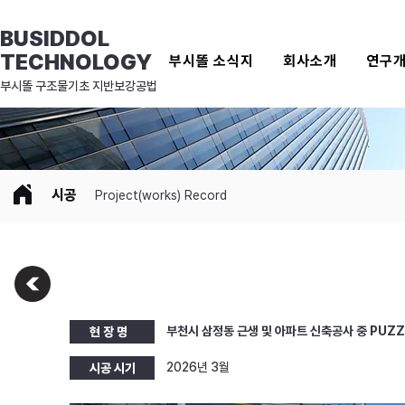
BUSIDDOL
TECHNOLOGY
부시똘 소식지
회사소개
연구
​부시똘 구조물기초 지반보강공법
시공
Project(works) Record
부천시 삼정동 근생 및 아파트 신축공사 중 PUZZ
현 장 명
2026년 3월
시공 시기