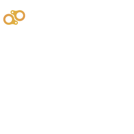
주식회사
부시똘
원천기술개발자 및 특허권자 / 기술법인
사업
주식회사
사이똘
사업
원천기술개발자 및 특허권자 / 공법 시공법인
550
본사
" 유사품에 주의하세요. "