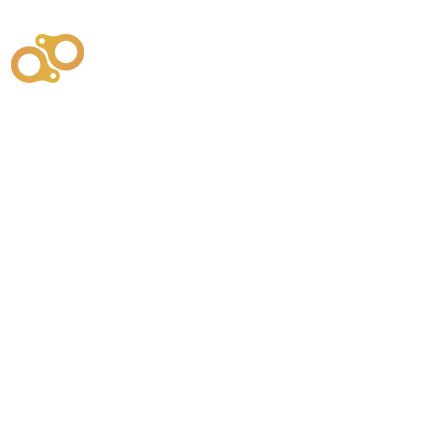
주식회사
부시똘
원천기술개발자 및 특허권자 / 기술법인
사업
주식회사
사이똘
사업
원천기술개발자 및 특허권자 / 공법 시공법인
550
본사
" 유사품에 주의하세요. "