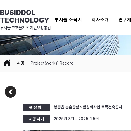
BUSIDDOL
TECHNOLOGY
부시똘 소식지
회사소개
연구
​부시똘 구조물기초 지반보강공법
시공
Project(works) Record
봉동읍 농촌중심지활성화사업 토목건축공사
현 장 명
2025년 3월 ~ 2025년 5월
시공 시기