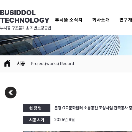
BUSIDDOL
TECHNOLOGY
부시똘 소식지
회사소개
연구
​부시똘 구조물기초 지반보강공법
시공
Project(works) Record
문경 OO문화센터 소통공간 조성사업 건축공사 중
현 장 명
2025년 9월
시공 시기