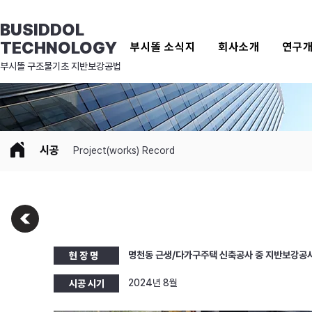
BUSIDDOL
TECHNOLOGY
부시똘 소식지
회사소개
연구
​부시똘 구조물기초 지반보강공법
시공
Project(works) Record
명천동 근생/다가구주택 신축공사 중 지반보강공
현 장 명
2024년 8월
시공 시기