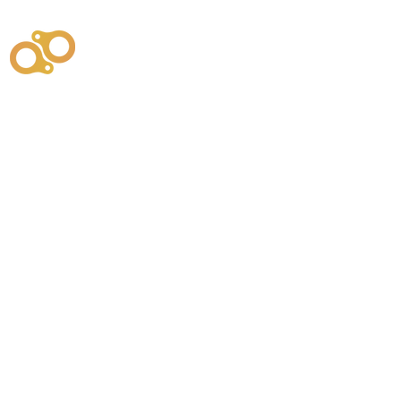
주식회사
부시똘
원천기술개발자 및 특허권자 / 기술법인
사업
주식회사
사이똘
사업
원천기술개발자 및 특허권자 / 공법 시공법인
550
본사
" 유사품에 주의하세요. "