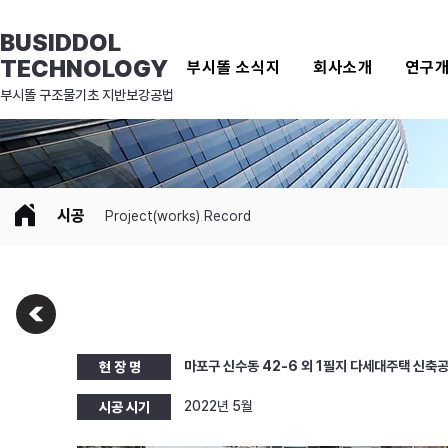
BUSIDDOL
TECHNOLOGY
부시똘 소식지
회사소개
연구
​부시똘 구조물기초 지반보강공법
시공
Project(works) Record
마포구 신수동 42-6 외 1필지 다세대주택 신축
현 장 명
2022년 5월
시공 시기