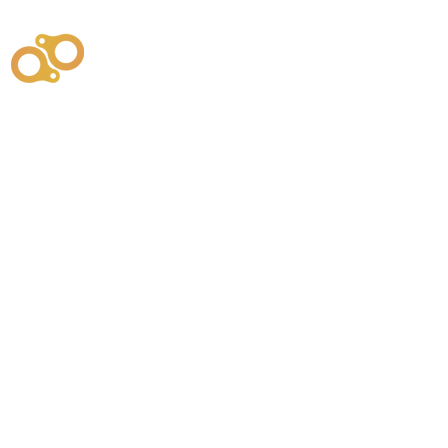
주식회사
부시똘
원천기술개발자 및 특허권자 / 기술법인
사업
주식회사
사이똘
사업
원천기술개발자 및 특허권자 / 공법 시공법인
550
본사
" 유사품에 주의하세요. "