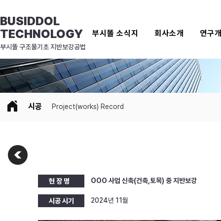
BUSIDDOL
TECHNOLOGY
부시똘 소식지
회사소개
연구
​부시똘 구조물기초 지반보강공법
시공
Project(works) Record
OOO 사업 신축(건축,토목) 중 지반보강
현 장 명
2024년 11월
시공 시기