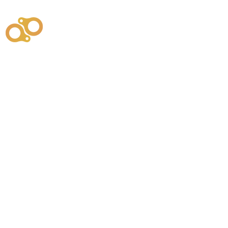
주식회사
부시똘
원천기술개발자 및 특허권자 / 기술법인
사업
주식회사
사이똘
사업
원천기술개발자 및 특허권자 / 공법 시공법인
550
본사
" 유사품에 주의하세요. "