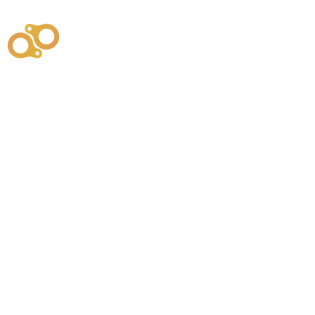
주식회사
부시똘
원천기술개발자 및 특허권자 / 기술법인
사업
주식회사
사이똘
사업
원천기술개발자 및 특허권자 / 공법 시공법인
550
본사
" 유사품에 주의하세요. "