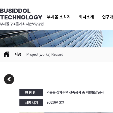
BUSIDDOL
TECHNOLOGY
부시똘 소식지
회사소개
연구
​부시똘 구조물기초 지반보강공법
시공
Project(works) Record
덕은동 상가주택 신축공사 중 지반보강공사
현 장 명
2026년 3월
시공 시기