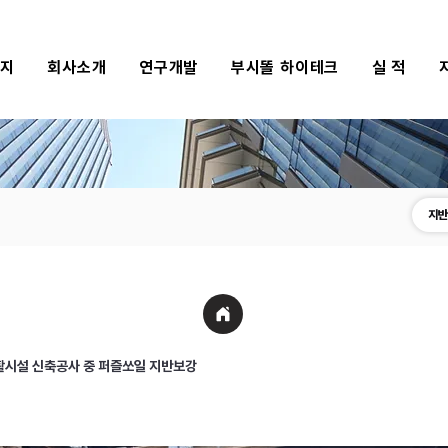
식지
회사소개
연구개발
부시똘 하이테크
실 적
지반
활시설 신축공사 중 퍼즐쏘일 지반보강