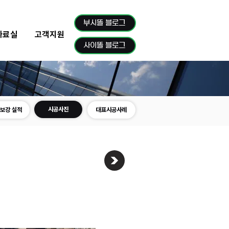
부시똘 블로그
자료실
고객지원
사이똘 블로그
시공사진
보강 실적
대표시공사례