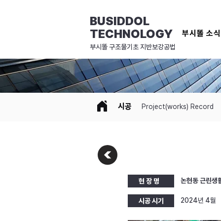
BUSIDDOL
TECHNOLOGY
부시똘 소
​부시똘 구조물기초 지반보강공법
시공
Project(works) Record
논현동 근린생
현 장 명
2024년 4월
시공 시기