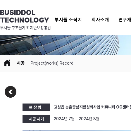
BUSIDDOL
TECHNOLOGY
부시똘 소식지
회사소개
연구
​부시똘 구조물기초 지반보강공법
시공
Project(works) Record
고성읍 농촌중심지활성화사업 커뮤니티 OO센터(
현 장 명
2024년 7월 ~ 2024년 8월
시공 시기