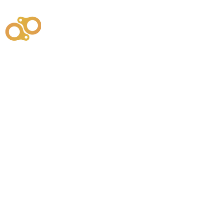
주식회사
부시똘
원천기술개발자 및 특허권자 / 기술법인
사업
주식회사
사이똘
사업
원천기술개발자 및 특허권자 / 공법 시공법인
550
본사
" 유사품에 주의하세요. "