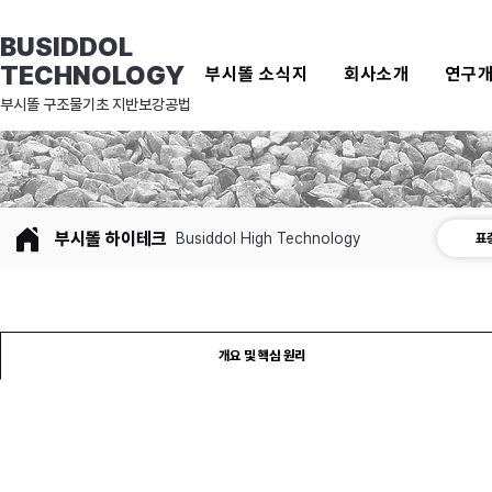
BUSIDDOL
TECHNOLOGY
부시똘 소식지
회사소개
연구
​부시똘 구조물기초 지반보강공법
부시똘 하이테크
Busiddol High Technology
표
개요 및 핵심 원리