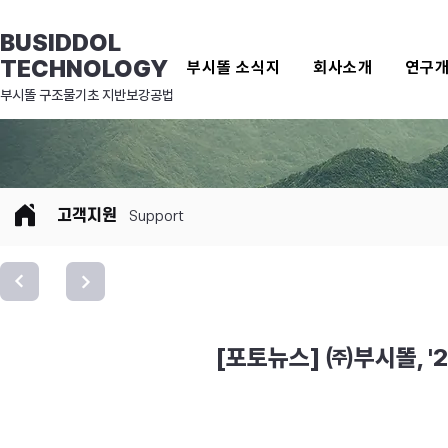
BUSIDDOL
TECHNOLOGY
부시똘 소식지
회사소개
연구
​부시똘 구조물기초 지반보강공법
고객지원
Support
[포토뉴스] ㈜부시똘, '