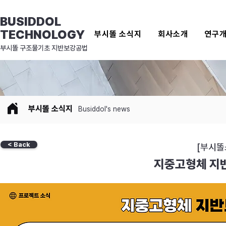
BUSIDDOL
TECHNOLOGY
부시똘 소식지
회사소개
연구
​부시똘 구조물기초 지반보강공법
​부시똘 소식지
Busiddol's news
< Back
[부시똘
지중고형체 지