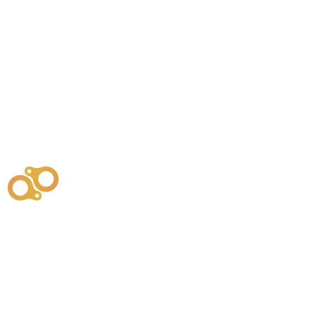
주식회사
부시똘
원천기술개발자 및 특허권자 / 기술법인
사업
주식회사
사이똘
사업
원천기술개발자 및 특허권자 / 공법 시공법인
550
본사
" 유사품에 주의하세요. "