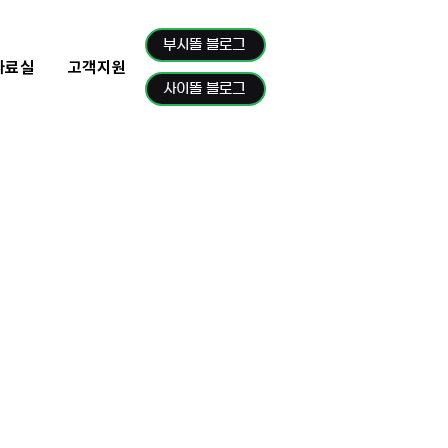
부시똘 블로그
자료실
고객지원
사이똘 블로그