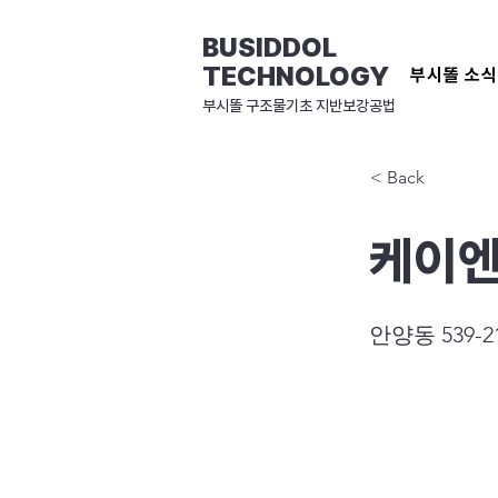
BUSIDDOL
TECHNOLOGY
부시똘 소
​부시똘 구조물기초 지반보강공법
< Back
케이
안양동 539