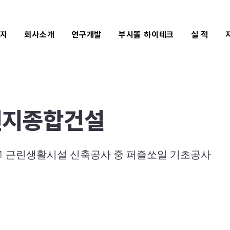
식지
회사소개
연구개발
부시똘 하이테크
실 적
엔지종합건설
-21 근린생활시설 신축공사 중 퍼즐쏘일 기초공사