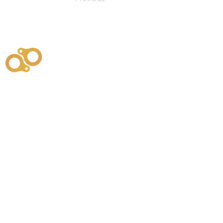
주식회사
부시똘
원천기술개발자 및 특허권자 / 기술법인
사업
주식회사
사이똘
사업
원천기술개발자 및 특허권자 / 공법 시공법인
550
본사
" 유사품에 주의하세요. "