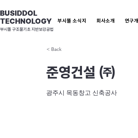
BUSIDDOL
TECHNOLOGY
부시똘 소식지
회사소개
연구
​부시똘 구조물기초 지반보강공법
< Back
준영건설 ㈜
광주시 목동창고 신축공사