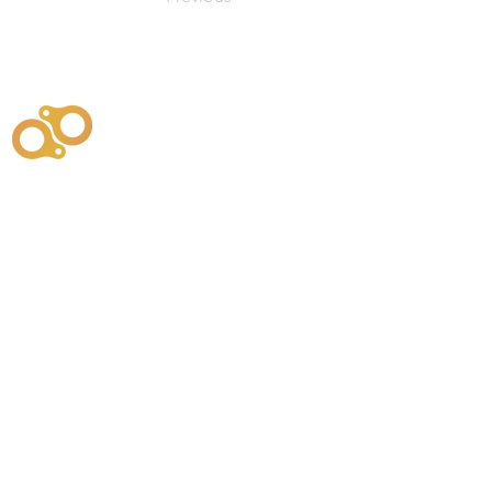
주식회사
부시똘
원천기술개발자 및 특허권자 / 기술법인
사업
주식회사
사이똘
사업
원천기술개발자 및 특허권자 / 공법 시공법인
550
본사
" 유사품에 주의하세요. "