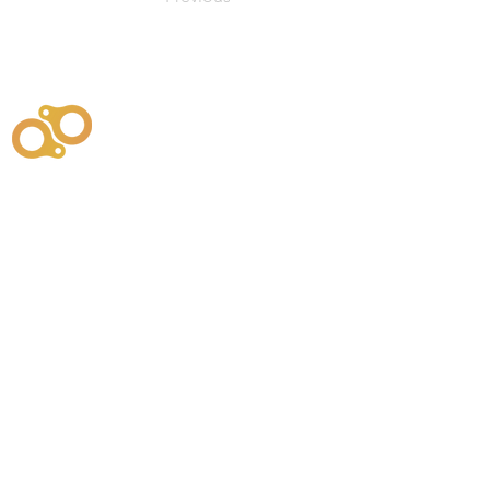
주식회사
부시똘
원천기술개발자 및 특허권자 / 기술법인
사업
주식회사
사이똘
사업
원천기술개발자 및 특허권자 / 공법 시공법인
550
본사
" 유사품에 주의하세요. "