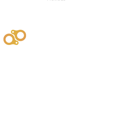
주식회사
부시똘
원천기술개발자 및 특허권자 / 기술법인
사업
주식회사
사이똘
사업
원천기술개발자 및 특허권자 / 공법 시공법인
550
본사
" 유사품에 주의하세요. "