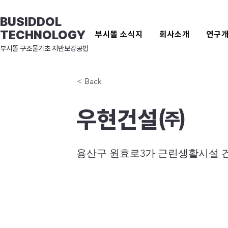
BUSIDDOL
TECHNOLOGY
부시똘 소식지
회사소개
연구
​부시똘 구조물기초 지반보강공법
< Back
우현건설㈜
용산구 원효로3가 근린생활시설 