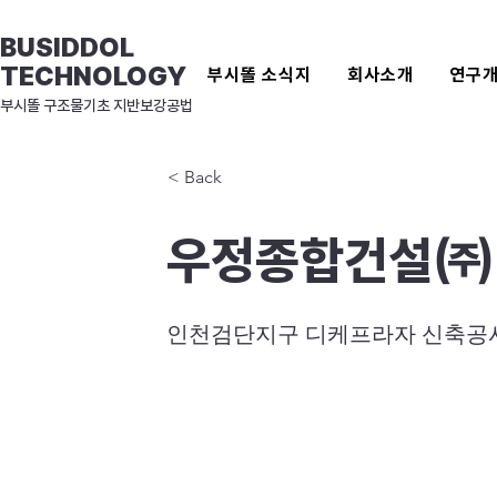
BUSIDDOL
TECHNOLOGY
부시똘 소식지
회사소개
연구
​부시똘 구조물기초 지반보강공법
< Back
우정종합건설㈜
인천검단지구 디케프라자 신축공