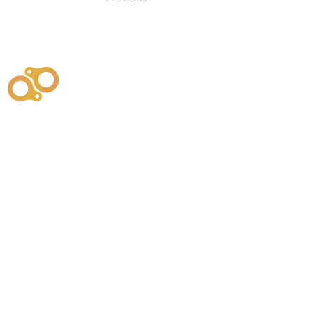
주식회사
부시똘
원천기술개발자 및 특허권자 / 기술법인
사업
주식회사
사이똘
사업
원천기술개발자 및 특허권자 / 공법 시공법인
550
본사
" 유사품에 주의하세요. "