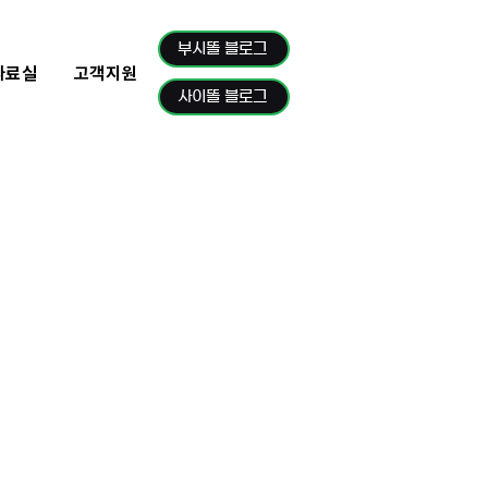
부시똘 블로그
자료실
고객지원
사이똘 블로그