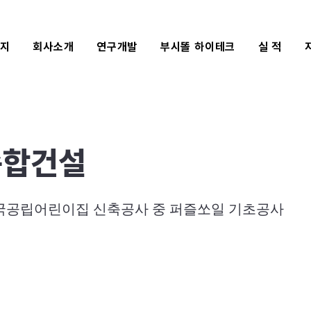
식지
회사소개
연구개발
부시똘 하이테크
실 적
종합건설
국공립어린이집 신축공사 중 퍼즐쏘일 기초공사