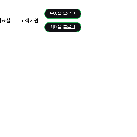
부시똘 블로그
자료실
고객지원
사이똘 블로그