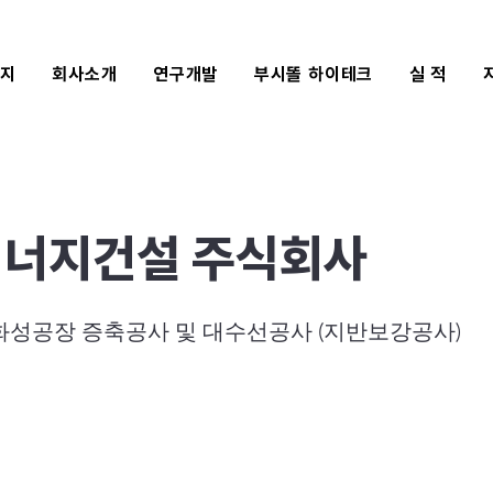
식지
회사소개
연구개발
부시똘 하이테크
실 적
너지건설 주식회사
화성공장 증축공사 및 대수선공사 (지반보강공사)