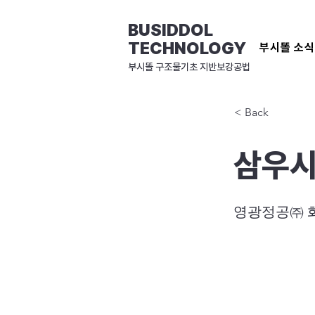
BUSIDDOL
TECHNOLOGY
부시똘 소
​부시똘 구조물기초 지반보강공법
< Back
삼우시
영광정공㈜ 