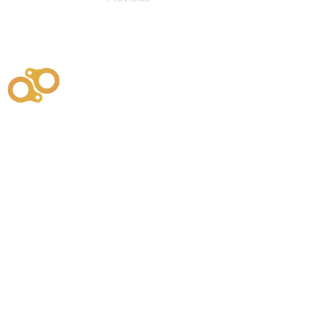
주식회사
부시똘
원천기술개발자 및 특허권자 / 기술법인
사업
주식회사
사이똘
사업
원천기술개발자 및 특허권자 / 공법 시공법인
550
본사
" 유사품에 주의하세요. "