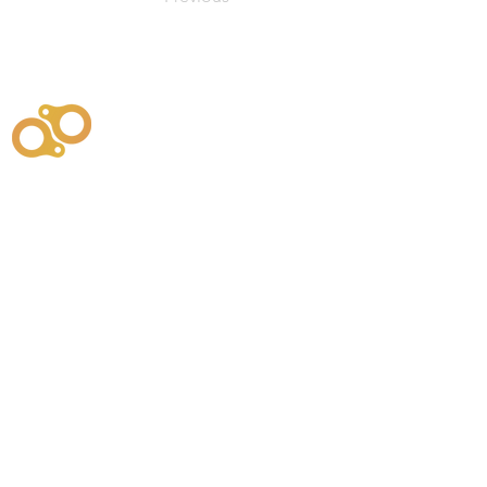
주식회사
부시똘
원천기술개발자 및 특허권자 / 기술법인
사업
주식회사
사이똘
사업
원천기술개발자 및 특허권자 / 공법 시공법인
550
본사
" 유사품에 주의하세요. "