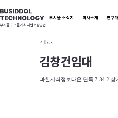
BUSIDDOL
TECHNOLOGY
부시똘 소식지
회사소개
연구
​부시똘 구조물기초 지반보강공법
< Back
김창건임대
과천지식정보타운 단독 7-34-2 