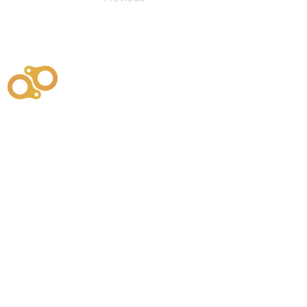
주식회사
부시똘
원천기술개발자 및 특허권자 / 기술법인
사업
주식회사
사이똘
사업
원천기술개발자 및 특허권자 / 공법 시공법인
550
본사
" 유사품에 주의하세요. "