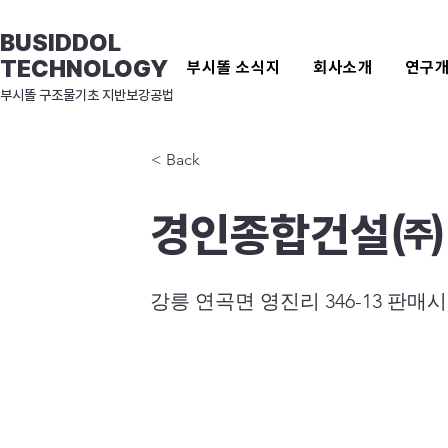
BUSIDDOL
TECHNOLOGY
부시똘 소식지
회사소개
연구
​부시똘 구조물기초 지반보강공법
< Back
경인종합건설㈜
강릉 연곡면 영진리 346-13 판매