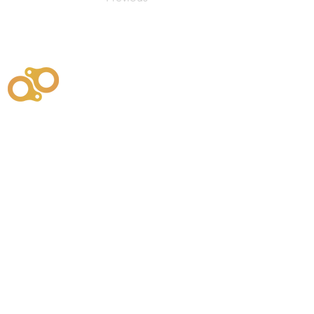
주식회사
부시똘
원천기술개발자 및 특허권자 / 기술법인
사업
주식회사
사이똘
사업
원천기술개발자 및 특허권자 / 공법 시공법인
550
본사
" 유사품에 주의하세요. "