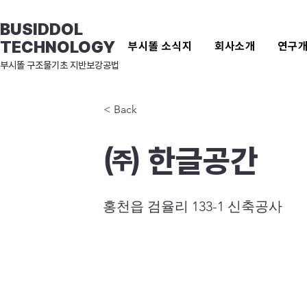
BUSIDDOL
TECHNOLOGY
부시똘 소식지
회사소개
연구
​부시똘 구조물기초 지반보강공법
< Back
㈜ 한글공간
홍천읍 검율리 133-1 신축공사