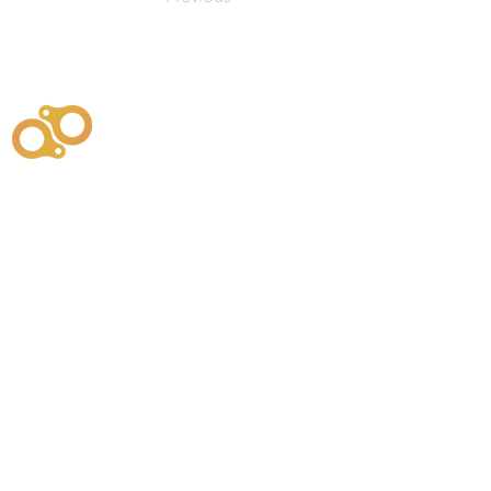
주식회사
부시똘
원천기술개발자 및 특허권자 / 기술법인
사업
주식회사
사이똘
사업
원천기술개발자 및 특허권자 / 공법 시공법인
550
본사
" 유사품에 주의하세요. "