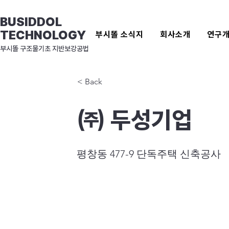
BUSIDDOL
TECHNOLOGY
부시똘 소식지
회사소개
연구
​부시똘 구조물기초 지반보강공법
< Back
㈜ 두성기업
평창동 477-9 단독주택 신축공사