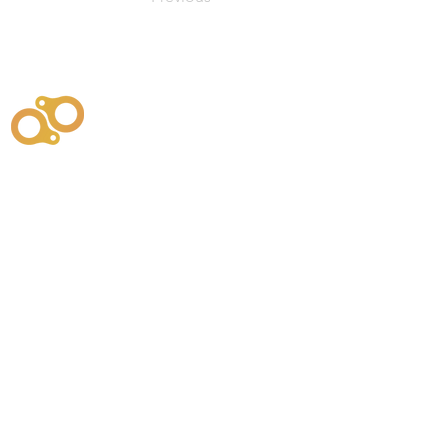
주식회사
부시똘
원천기술개발자 및 특허권자 / 기술법인
사업
주식회사
사이똘
사업
원천기술개발자 및 특허권자 / 공법 시공법인
550
본사
" 유사품에 주의하세요. "