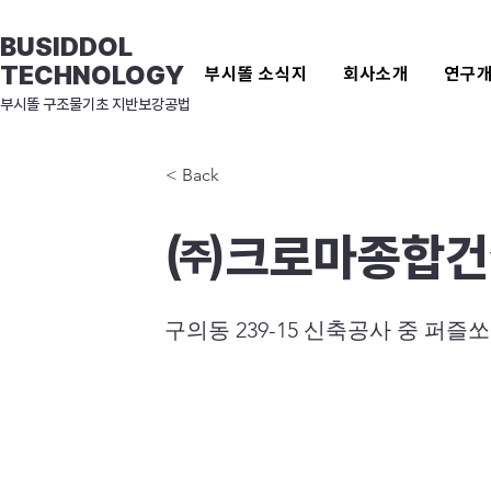
BUSIDDOL
TECHNOLOGY
부시똘 소식지
회사소개
연구
​부시똘 구조물기초 지반보강공법
< Back
㈜크로마종합건
구의동 239-15 신축공사 중 퍼즐