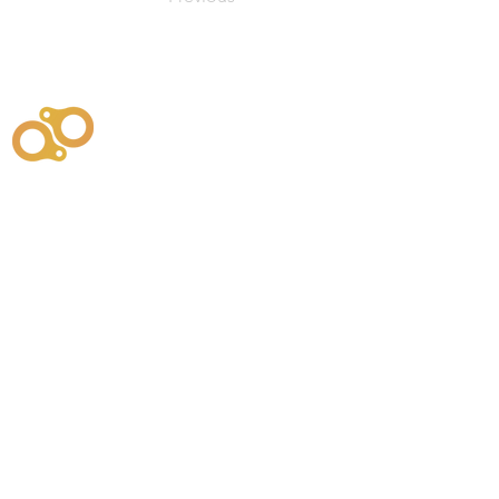
주식회사
부시똘
원천기술개발자 및 특허권자 / 기술법인
사업
주식회사
사이똘
사업
원천기술개발자 및 특허권자 / 공법 시공법인
550
본사
" 유사품에 주의하세요. "