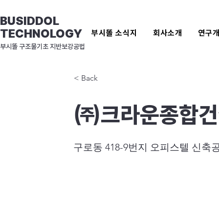
BUSIDDOL
TECHNOLOGY
부시똘 소식지
회사소개
연구
​부시똘 구조물기초 지반보강공법
< Back
㈜크라운종합건
구로동 418-9번지 오피스텔 신축