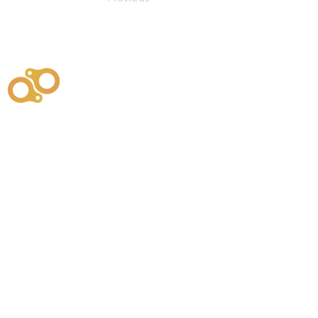
주식회사
부시똘
원천기술개발자 및 특허권자 / 기술법인
사업
주식회사
사이똘
사업
원천기술개발자 및 특허권자 / 공법 시공법인
550
본사
" 유사품에 주의하세요. "