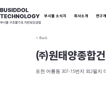
BUSIDDOL
TECHNOLOGY
부시똘 소식지
회사소개
연구
​부시똘 구조물기초 지반보강공법
< Back
㈜원태양종합건
포천 어룡동 307-15번지 외2필