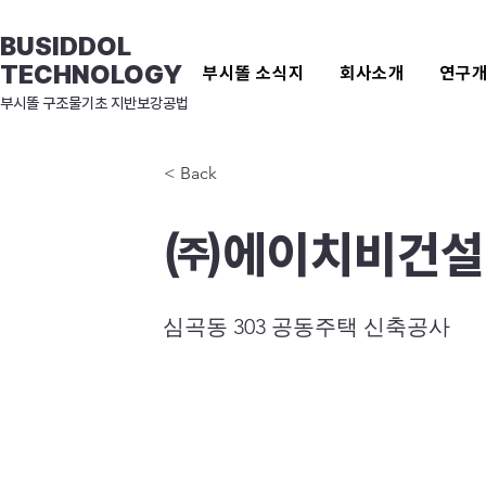
BUSIDDOL
TECHNOLOGY
부시똘 소식지
회사소개
연구
​부시똘 구조물기초 지반보강공법
< Back
㈜에이치비건설
심곡동 303 공동주택 신축공사