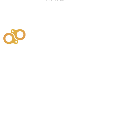
주식회사
부시똘
원천기술개발자 및 특허권자 / 기술법인
사업
주식회사
사이똘
사업
원천기술개발자 및 특허권자 / 공법 시공법인
550
본사
" 유사품에 주의하세요. "