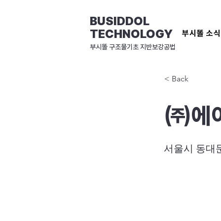
BUSIDDOL
TECHNOLOGY
부시똘 소
​부시똘 구조물기초 지반보강공법
< Back
㈜에
서울시 동대문