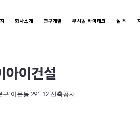
식지
회사소개
연구개발
부시똘 하이테크
실 적
이아이건설
구 이문동 291-12 신축공사