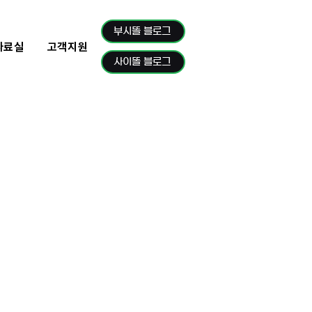
부시똘 블로그
자료실
고객지원
사이똘 블로그