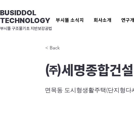
BUSIDDOL
TECHNOLOGY
부시똘 소식지
회사소개
연구
​부시똘 구조물기초 지반보강공법
< Back
㈜세명종합건설
면목동 도시형생활주택(단지형다