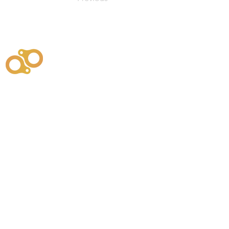
주식회사
부시똘
원천기술개발자 및 특허권자 / 기술법인
사업
주식회사
사이똘
사업
원천기술개발자 및 특허권자 / 공법 시공법인
550
본사
" 유사품에 주의하세요. "